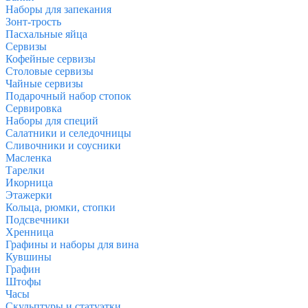
Наборы для запекания
Зонт-трость
Пасхальные яйца
Сервизы
Кофейные сервизы
Столовые сервизы
Чайные сервизы
Подарочный набор стопок
Сервировка
Наборы для специй
Салатники и селедочницы
Сливочники и соусники
Масленка
Тарелки
Икорница
Этажерки
Кольца, рюмки, стопки
Подсвечники
Хренница
Графины и наборы для вина
Кувшины
Графин
Штофы
Часы
Скульптуры и статуэтки