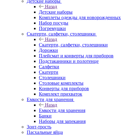
Детские наборы
Назад
Детские наборы
Комплеты одежды для новорожденных
Набор посуды
Погремушки
Скатерти, салфетки, столешники
Назад
Скатерти, салфетки, столешники
Дорожки
Плейсмат и конверты для приборов
Подстаканники и полотенце
Салфетки
Скатерти
Столешники
Столовые комплекты
Конверты для приборов
Комплект прихваток
Емкости для хранения
Назад
Емкости для хранения
Банки
Наборы для запекания
Зонт-трость
Пасхальные яйца