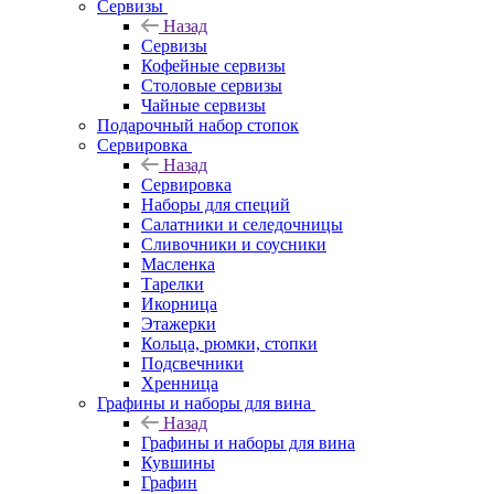
Сервизы
Назад
Сервизы
Кофейные сервизы
Столовые сервизы
Чайные сервизы
Подарочный набор стопок
Сервировка
Назад
Сервировка
Наборы для специй
Салатники и селедочницы
Сливочники и соусники
Масленка
Тарелки
Икорница
Этажерки
Кольца, рюмки, стопки
Подсвечники
Хренница
Графины и наборы для вина
Назад
Графины и наборы для вина
Кувшины
Графин