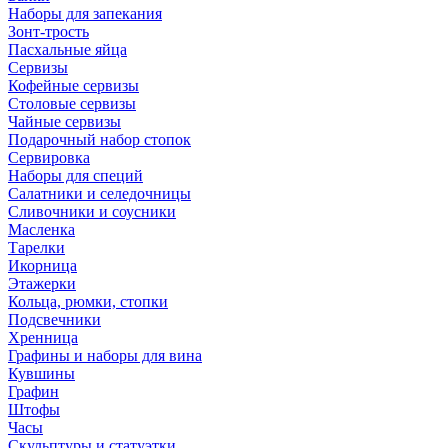
Наборы для запекания
Зонт-трость
Пасхальные яйца
Сервизы
Кофейные сервизы
Столовые сервизы
Чайные сервизы
Подарочный набор стопок
Сервировка
Наборы для специй
Салатники и селедочницы
Сливочники и соусники
Масленка
Тарелки
Икорница
Этажерки
Кольца, рюмки, стопки
Подсвечники
Хренница
Графины и наборы для вина
Кувшины
Графин
Штофы
Часы
Скульптуры и статуэтки