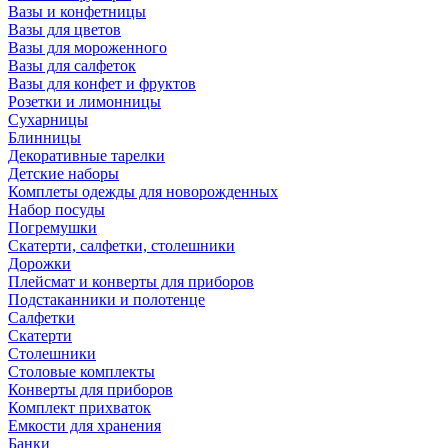
Вазы и конфетницы
Вазы для цветов
Вазы для мороженного
Вазы для салфеток
Вазы для конфет и фруктов
Розетки и лимонницы
Сухарницы
Блинницы
Декоративные тарелки
Детские наборы
Комплеты одежды для новорожденных
Набор посуды
Погремушки
Скатерти, салфетки, столешники
Дорожки
Плейсмат и конверты для приборов
Подстаканники и полотенце
Салфетки
Скатерти
Столешники
Столовые комплекты
Конверты для приборов
Комплект прихваток
Емкости для хранения
Банки