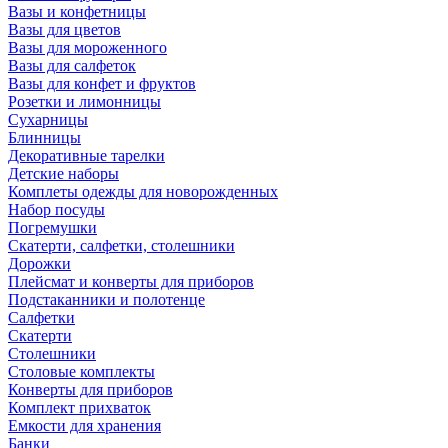
Вазы и конфетницы
Вазы для цветов
Вазы для мороженного
Вазы для салфеток
Вазы для конфет и фруктов
Розетки и лимонницы
Сухарницы
Блинницы
Декоративные тарелки
Детские наборы
Комплеты одежды для новорожденных
Набор посуды
Погремушки
Скатерти, салфетки, столешники
Дорожки
Плейсмат и конверты для приборов
Подстаканники и полотенце
Салфетки
Скатерти
Столешники
Столовые комплекты
Конверты для приборов
Комплект прихваток
Емкости для хранения
Банки