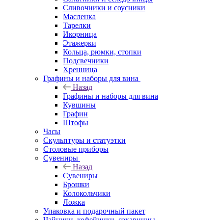
Сливочники и соусники
Масленка
Тарелки
Икорница
Этажерки
Кольца, рюмки, стопки
Подсвечники
Хренница
Графины и наборы для вина
Назад
Графины и наборы для вина
Кувшины
Графин
Штофы
Часы
Скульптуры и статуэтки
Столовые приборы
Сувениры
Назад
Сувениры
Брошки
Колокольчики
Ложка
Упаковка и подарочный пакет
Чайники, кофейники, сахарницы