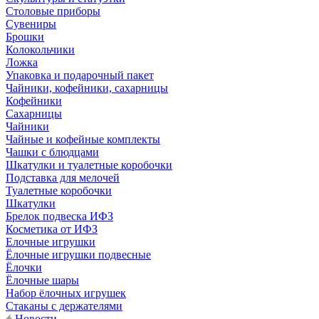
Столовые приборы
Сувениры
Брошки
Колокольчики
Ложка
Упаковка и подарочный пакет
Чайники, кофейники, сахарницы
Кофейники
Сахарницы
Чайники
Чайные и кофейные комплекты
Чашки с блюдцами
Шкатулки и туалетные коробочки
Подставка для мелочей
Туалетные коробочки
Шкатулки
Брелок подвеска ИФЗ
Косметика от ИФЗ
Елочные игрушки
Ёлочные игрушки подвесные
Ёлочки
Ёлочные шары
Набор ёлочных игрушек
Стаканы с держателями
Новости