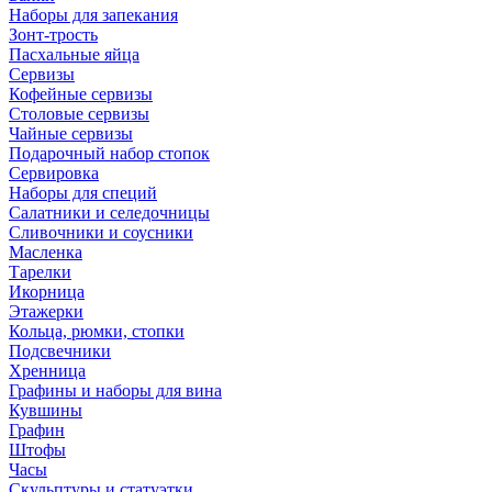
Наборы для запекания
Зонт-трость
Пасхальные яйца
Сервизы
Кофейные сервизы
Столовые сервизы
Чайные сервизы
Подарочный набор стопок
Сервировка
Наборы для специй
Салатники и селедочницы
Сливочники и соусники
Масленка
Тарелки
Икорница
Этажерки
Кольца, рюмки, стопки
Подсвечники
Хренница
Графины и наборы для вина
Кувшины
Графин
Штофы
Часы
Скульптуры и статуэтки