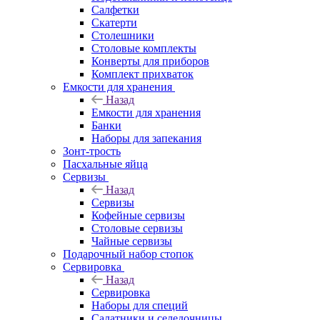
Салфетки
Скатерти
Столешники
Столовые комплекты
Конверты для приборов
Комплект прихваток
Емкости для хранения
Назад
Емкости для хранения
Банки
Наборы для запекания
Зонт-трость
Пасхальные яйца
Сервизы
Назад
Сервизы
Кофейные сервизы
Столовые сервизы
Чайные сервизы
Подарочный набор стопок
Сервировка
Назад
Сервировка
Наборы для специй
Салатники и селедочницы